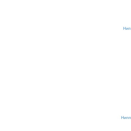
Нип
Нипп