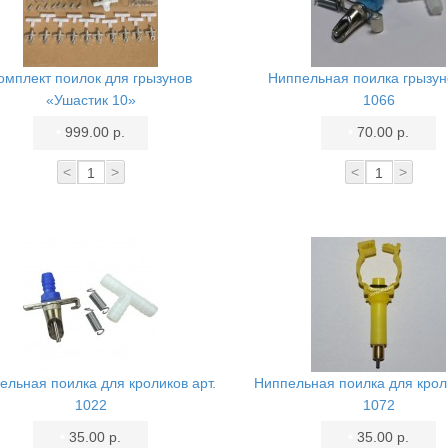
омплект поилок для грызунов
Ниппельная поилка грызуно
«Ушастик 10»
1066
•
999.00 р.
•
70.00 р.
<
>
<
>
ельная поилка для кроликов арт.
Ниппельная поилка для кроли
1022
1072
•
35.00 р.
•
35.00 р.