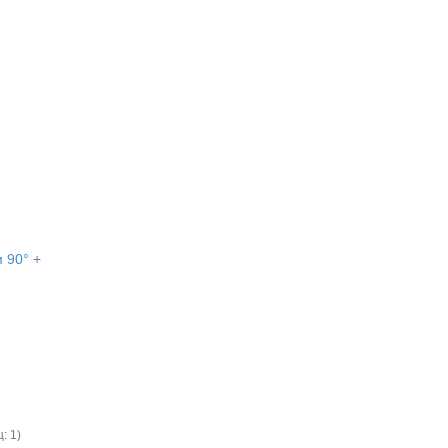
 90° +
: 1)