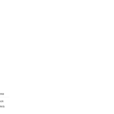
лям
ия
ма