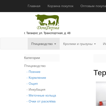
Главная
Корзина покупок
Оптовым покуп
г. Таганрог, ул. Транспортная, д. 48
Птицеводство
Кролики и грызуны
И
Категории
Птицеводство
Те
- Поение
- Кормление
- Ощип
- Инкубация
- Меточные кольца
- Очки от расклёва