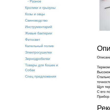
- Разное
Кролики и грызуны
Козы и овцы
Свиноводство
Инструментарий
Живые бактерии
Фитосвет
Капельный полив
Опи
Электросушилки
Описан
Зернодробилки
Товары для Кошек и
Термоме
Собак
Высокок
Спец предложения
Стально
точност
Щуп тер
С его п
Прибор 
Рек