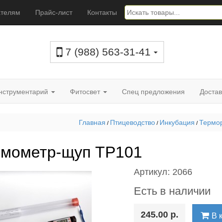
ателям
Прайс-лист
Контакты
7 (988) 563-31-41
нструментарий
Фитосвет
Спец предложения
Достав
Главная
Птицеводство
Инкубация
Термо
/
/
/
рмометр-щуп TP101
Артикул:
2066
Есть в наличии
245.00 р.
В 