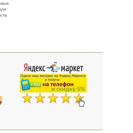
овые
для
ств.