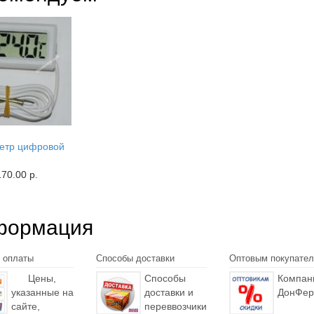
етр цифровой
170.00 р.
формация
 оплаты
Способы доставки
Оптовым покупате
Цены,
Способы
Компан
указанные на
доставки и
ДонФер
сайте,
переввозчики