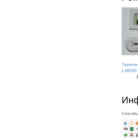
Термом
LX8009
Ин
Способы