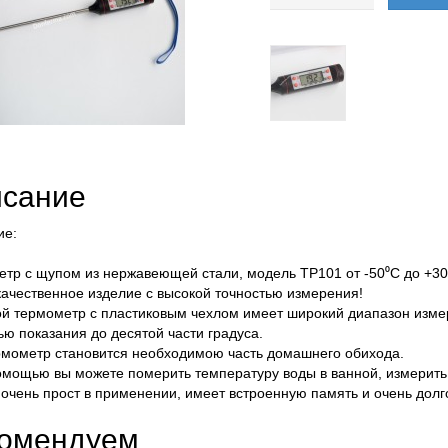
сание
ие:
тр с щупом из нержавеющей стали, модель TP101 от -50⁰С до +3
ачественное изделие с высокой точностью измерения!
й термометр с пластиковым чехлом имеет широкий диапазон измер
ью показания до десятой части градуса.
мометр становится необходимою часть домашнего обихода.
омощью вы можете померить температуру воды в ванной, измерить 
очень прост в применении, имеет встроенную память и очень долго
омендуем